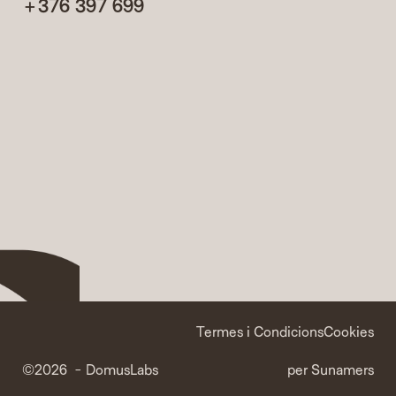
+376 397 699
Termes i Condicions
Cookies
©2026  - DomusLabs
per Sunamers