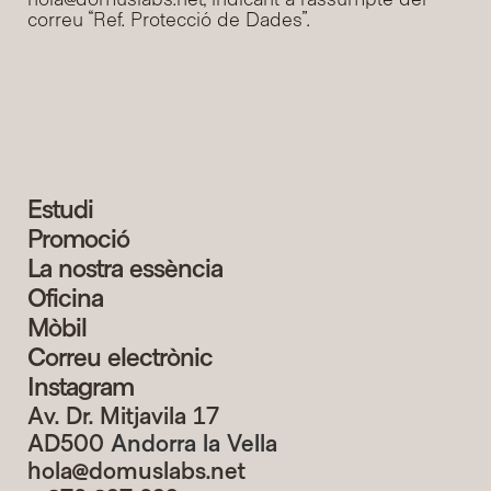
hola@domuslabs.net
, indicant a l’assumpte del 
correu “Ref. Protecció de Dades”.
Estudi
Promoció
La nostra essència
Oficina
Mòbil
Correu electrònic
Instagram
Av. Dr. Mitjavila 17
AD500 
Andorra la Vella
hola@domuslabs.net