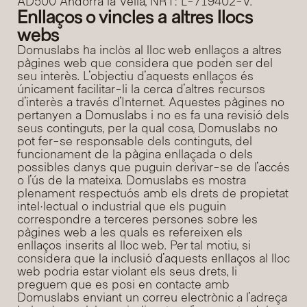
AD500 Andorra la Vella, NRT: L-719402-V.
Enllaços o vincles a altres llocs 
webs
Domuslabs ha inclòs al lloc web enllaços a altres 
pàgines web que considera que poden ser del 
seu interès. L'objectiu d'aquests enllaços és 
únicament facilitar-li la cerca d'altres recursos 
d'interès a través d'Internet. Aquestes pàgines no 
pertanyen a Domuslabs i no es fa una revisió dels 
seus continguts, per la qual cosa, Domuslabs no 
pot fer-se responsable dels continguts, del 
funcionament de la pàgina enllaçada o dels 
possibles danys que puguin derivar-se de l'accés 
o l'ús de la mateixa. Domuslabs es mostra 
plenament respectuós amb els drets de propietat 
intel·lectual o industrial que els puguin 
correspondre a terceres persones sobre les 
pàgines web a les quals es refereixen els 
enllaços inserits al lloc web. Per tal motiu, si 
considera que la inclusió d'aquests enllaços al lloc 
web podria estar violant els seus drets, li 
preguem que es posi en contacte amb 
Domuslabs enviant un correu electrònic a l'adreça 